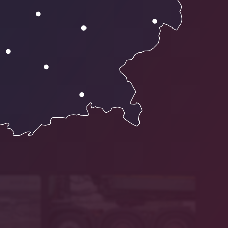
BMW Group
pixabay