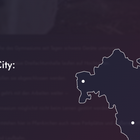
nahe des Gymnasiums seit Tagen schwere Geräte unterwegs.
ity:
ür die neue Dreifachturnhalle laufen auf Hochtouren.
llen sie abgeschlossen werden.
 geht’s mit den Arbeiten weiter –
nasium möglichst nicht beim Lernen gestört werden.
ntstehen hier in Pfarrkirchen auch neue Parkplätze und Außensport
und Laufbahn.