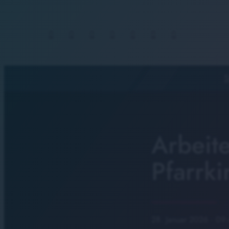
S
Arbeite
Pfarrk
28. Januar 2026
· 09