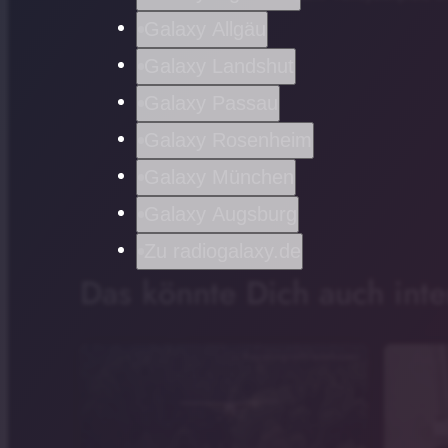
Galaxy Allgäu
Galaxy Landshut
Galaxy Passau
Galaxy Rosenheim
Galaxy München
Galaxy Augsburg
Zu radiogalaxy.de
Das könnte Dich auch inte
RegierungvonNiederbayern