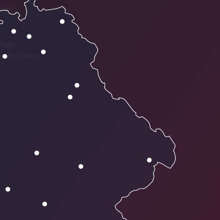
haben.
iegt.
 mehr finden.