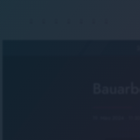
S
Bauarb
19. März 2024
· 11:3