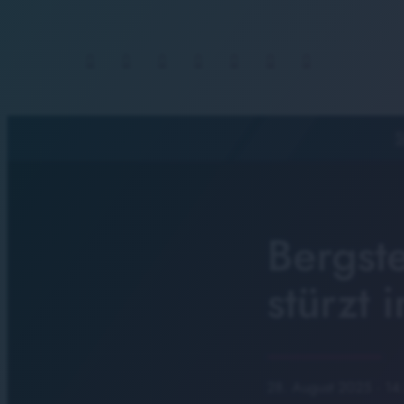
S
Bergst
stürzt 
28. August 2025
· 14