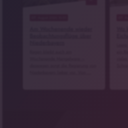
07
. August 2026 10:01
07
. A
Am Wochenende wieder
Wo k
Beobachtungsflüge über
Eich
Niederbayern
Leere
Regen bleibt auch am
ein R
Wochenende Mangelware –
vieles
deswegen sorgt die Regierung von
Schra
Niederbayern lieber vor. Von …