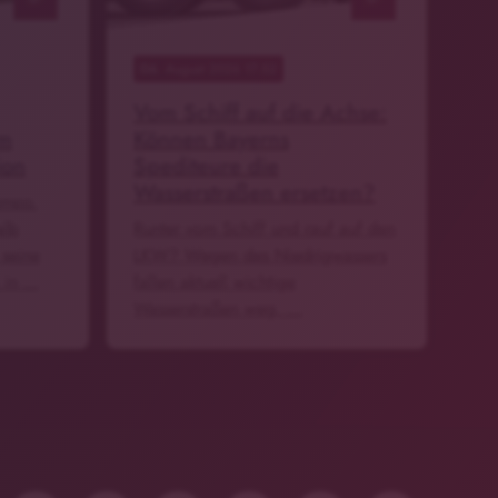
06
. August 2026 17:52
Vom Schiff auf die Achse:
im
Können Bayerns
ion
Spediteure die
Wasserstraßen ersetzen?
empo.
alb
Runter vom Schiff und rauf auf den
 seine
LKW? Wegen des Niedrigwassers
 in …
fallen aktuell wichtige
Wasserstraßen weg. …