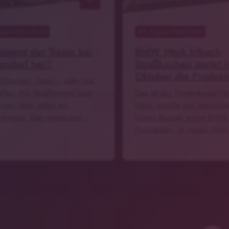
ugust 2026 07:39
07
. August 2026 04:04
ommt der Tresor bei
BMW Werk Irlbach-
endorf her?
Straßkirchen startet 
Oktober die Produkt
 Flaschen, Tüten – oder mal
eifen. Am Straßenrand liegt
Das ist das Niederbayern-T
 rum, aber selten ein
Nach gerade mal zweieinh
nktresor. Den entdecken …
Jahren Bauzeit startet BMW
Produktion, im neuen Werk