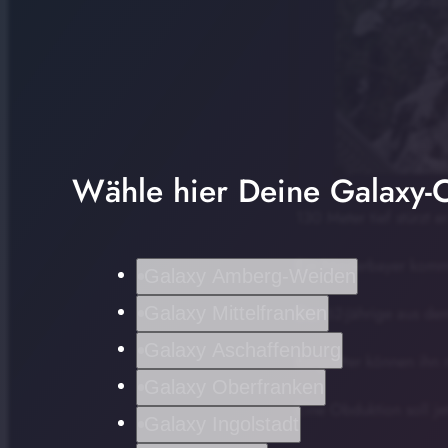
Wähle hier Deine Galaxy-C
130 Meter tief stürzt e
Ein Niederbayer kommt
Galaxy Amberg-Weiden
Galaxy Mittelfranken
Der 62-Jährige aus dem
Galaxy Aschaffenburg
Bergretter können ihn 
Galaxy Oberfranken
Eine Obduktion soll je
Galaxy Ingolstadt