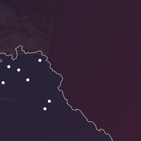
n.
bstürzt.