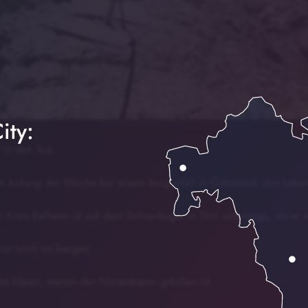
ity:
r in den Tod.
 Anfang der Woche bei einem Bergunfall in Österreich ums Lebe
 Kreis Kelheim ist auf dem Schrankogel in Tirol unterwegs, als er a
nur noch tot bergen.
tzt klären, warum der Niederbayer gefallen ist.