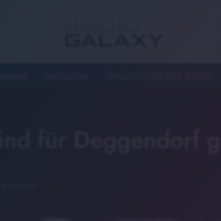
tartseite
Nachrichten
GALAXY MORNING SHOW
kind für Deggendorf g
· 05:42 Uhr