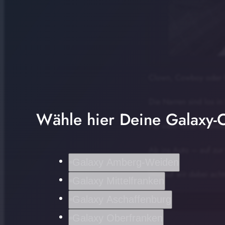
Clown, Cowboy oder
Die Narren sind los in
Wähle hier Deine Galaxy-C
Für viele heißt es dies
Ab ins Auto – auf zur
Galaxy Amberg-Weiden
Worauf wir dabei achte
Galaxy Mittelfranken
Galaxy Aschaffenburg
Galaxy Oberfranken