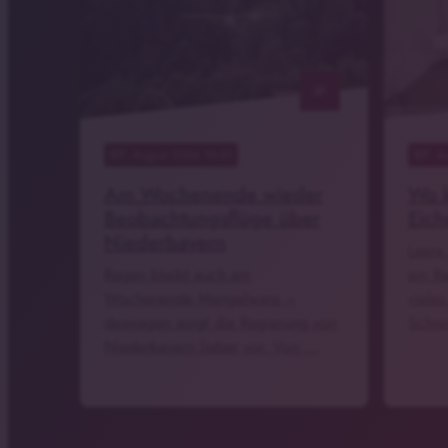
notes
07
. August 2026 10:01
07
. A
Am Wochenende wieder
Wo k
Beobachtungsflüge über
Eich
Niederbayern
Leere
Regen bleibt auch am
ein R
Wochenende Mangelware –
vieles
deswegen sorgt die Regierung von
Schra
Niederbayern lieber vor. Von …