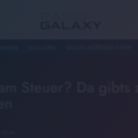
tartseite
Nachrichten
GALAXY MORNING SHOW
am Steuer? Da gibts 
en
4:03 Uhr