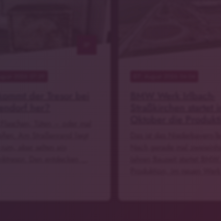
notes
ugust 2026 07:39
07
. August 2026 04:04
ommt der Tresor bei
BMW Werk Irlbach-
endorf her?
Straßkirchen startet 
Oktober die Produkt
 Flaschen, Tüten – oder mal
eifen. Am Straßenrand liegt
Das ist das Niederbayern-T
 rum, aber selten ein
Nach gerade mal zweieinh
nktresor. Den entdecken …
Jahren Bauzeit startet BMW
Produktion, im neuen Werk