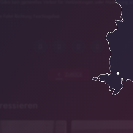
 Gibis kein generelles Verbot für Verkleidungen oder Maskierung a
ie Fahrt Richtung Faschingsfest.
chevron_left
ZURÜCK
ressieren
Polizei