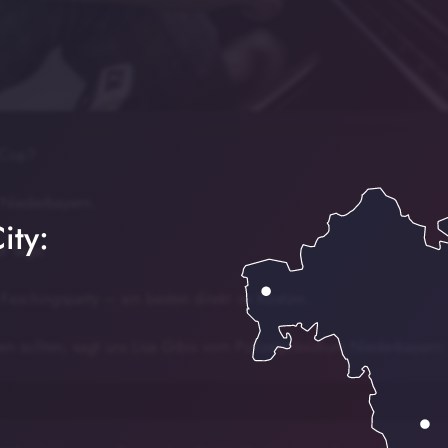
 Cop?
 Niederbayern.
ity:
er Tage:
 Faschingsparty – am besten direkt im Kostüm.
n sollten, sagt uns Lisa Gibis vom Polizeipräsidium Niederbayern: