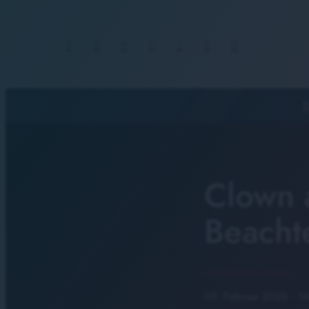
S
Clown 
Beacht
09. Februar 2026
· 1