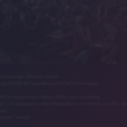
 Abensberger Gillamoos beben.
ttag (08.09) der legendäre politische Frühschoppen.
lich Ministerpräsident Markus Söder nach Abensberg.
teil – im Gegensatz zu den Hauptrednern von Grünen und SPD, di
men.
Einreise“ erlaubt…