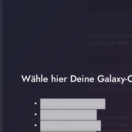
Davon lässt sich Brem
Er steht für die
SPD
au
Dabei bezieht sich Bov
Wähle hier Deine Galaxy-C
Die Bundestagspräsiden
das verbreitet laut Bov
Galaxy Amberg-Weiden
Galaxy Mittelfranken
Egal ob Bundesregieru
Bei Hubert Aiwanger 
Galaxy Aschaffenburg
Die Merz-Regierung ne