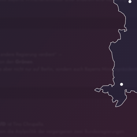
 andere Regierung verdient“ –
von den
Grünen
.
es aber nicht nur auf Berlin, sondern auch Bayerns Ministerpräside
fD
ist Tino Chrupalla.
derem die Asylpolitik der vergangenen zwei Bundesregierungen.