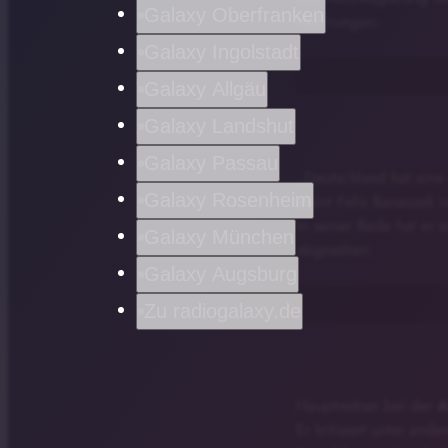
Galaxy Oberfranken
Hoffnungen:
Galaxy Ingolstadt
Galaxy Allgäu
Galaxy Landshut
Galaxy Passau
„Deutschland hat eine
Galaxy Rosenheim
meint Felix Banaszak 
In seiner Rede hat er 
Galaxy München
abgesehen:
Galaxy Augsburg
Zu radiogalaxy.de
Hauptredner bei der
A
Er kritisiert unter an