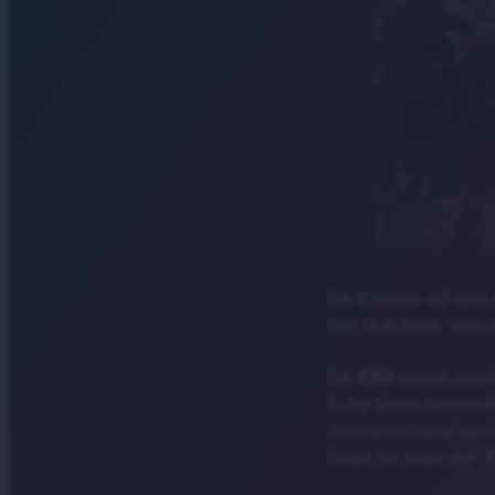
Die Bierzelte auf dem
Hier läuft heute Vormi
Die
CSU
schickt natür
Er hat klaren Heimvor
Westdeutschland kom
Söder hat ihnen die „