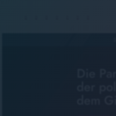
S
Die Pa
der po
dem Gi