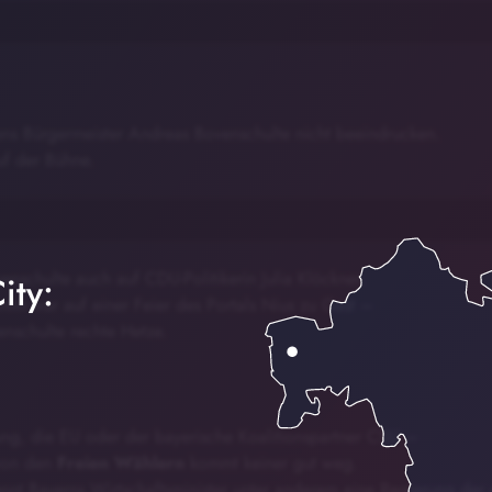
ens Bürgermeister Andreas Bovenschulte nicht beeindrucken.
f der Bühne.
enschulte auch auf CDU-Politikerin Julia Klöckner.
ity:
tin war auf einer Feier des Portals Nius zu Gast –
enschulte rechte Hetze.
ng, die EU oder der bayerische Koalitionspartner CSU –
von den
Freien Wählern
kommt keiner gut weg.
nnt Bayerns Wirtschaftsminister unter anderem eine Regierung der 