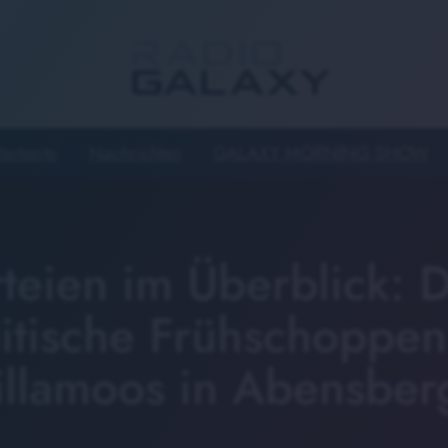
tartseite
Nachrichten
GALAXY MORNING SHOW
rteien im Überblick: 
litische Frühschoppen
llamoos in Abensber