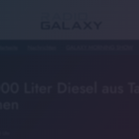
tartseite
Nachrichten
GALAXY MORNING SHOW
00 Liter Diesel aus T
hen
0 Uhr