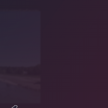
chivbildLandratsamtDingolfing-Landau