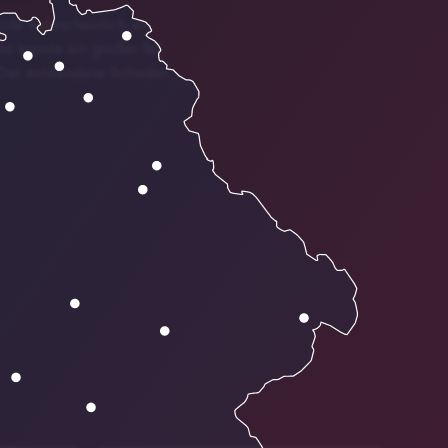
urde wahrscheinlich ein
ke konnte ein großer Teil
. Der entstandene Schaden