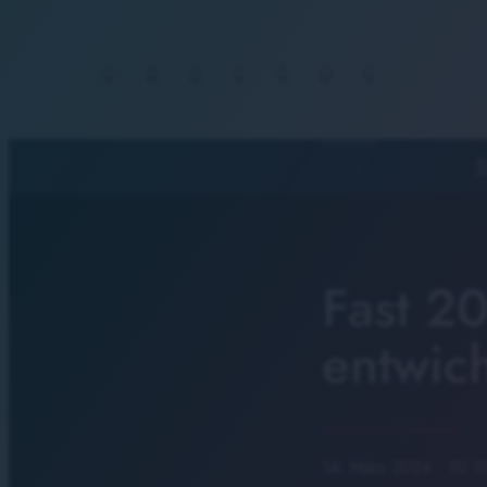
S
Fast 20
entwic
14. März 2024
· 10:1