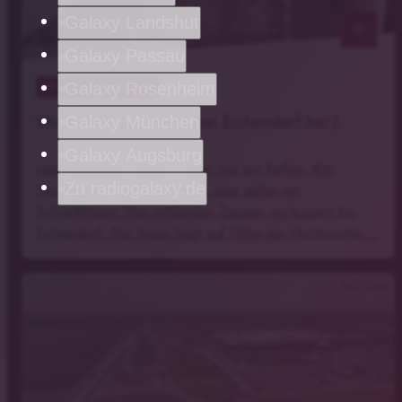
Galaxy Landshut
notes
Galaxy Passau
07
. August 2026 07:39
Galaxy Rosenheim
Wo kommt der Tresor bei Eichendorf her?
Galaxy München
Galaxy Augsburg
Leere Flaschen, Tüten – oder mal ein Reifen. Am
Zu radiogalaxy.de
Straßenrand liegt vieles rum, aber selten ein
Schranktresor. Den entdecken Zeugen vor kurzem bei
Eichendorf. Der Tresor liegt auf Höhe der Holzkapelle …
BMW Group