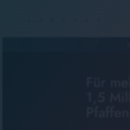
S
Für meh
1,5 Mil
Pfaffe