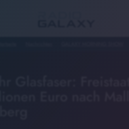
tartseite
Nachrichten
GALAXY MORNING SHOW
r Glasfaser: Freista
lionen Euro nach Mall
nberg