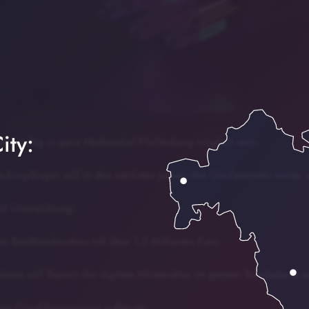
ity:
ll künftig in ganz Mallersdorf-Pfaffenberg möglich sein.
aubing-Bogen will in den nächsten Jahren das Glasfasernetz weiter
t Unterstützung.
den Breitbandausbau mit über 1,5 Millionen Euro.
esen will Bayern die digitale Infrastruktur im ganzen Bundesland 
ine Gigabitversorgung aufbauen.