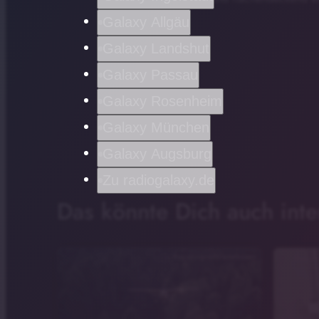
Galaxy Allgäu
Galaxy Landshut
Galaxy Passau
Galaxy Rosenheim
Galaxy München
Galaxy Augsburg
Zu radiogalaxy.de
Das könnte Dich auch inte
RegierungvonNiederbayern