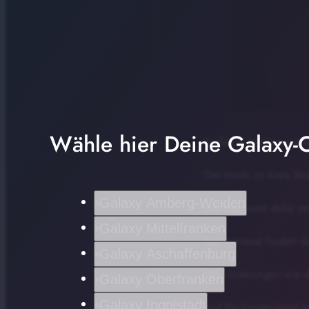
Wähle hier Deine Galaxy-C
Surfen in Highspeed so
Der Markt im Kreis Str
Galaxy Amberg-Weiden
und bekommt dafür jetz
Galaxy Mittelfranken
Der Freistaat fördert 
Galaxy Aschaffenburg
Mit Förderungen wie di
Galaxy Oberfranken
Galaxy Ingolstadt
und flächendeckend e