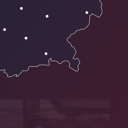
BMW Group
pixabay