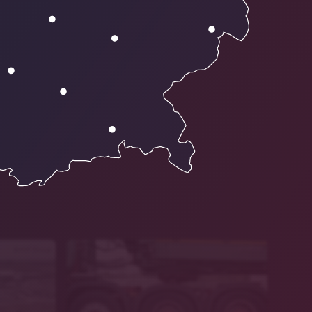
BMW Group
pixabay