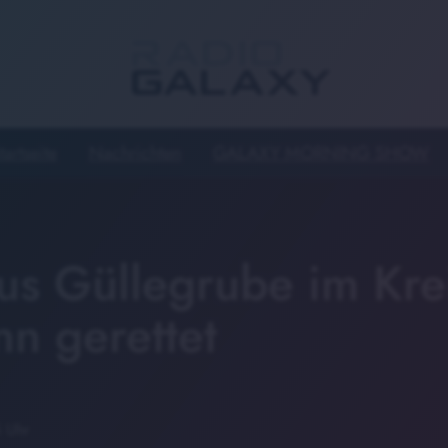
tartseite
Nachrichten
GALAXY MORNING SHOW
us Güllegrube im Kre
Inn gerettet
 Uhr