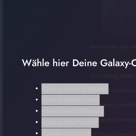
Dem Klischee nach ret
Wähle hier Deine Galaxy-C
Im Landkreis Rottal-Inn
Am Vormittag werden d
Galaxy Amberg-Weiden
Zwei Kühe zerschlage
Galaxy Mittelfranken
und stürzen in die Gül
Galaxy Aschaffenburg
In einer sechsstündige
Galaxy Oberfranken
Galaxy Ingolstadt
Ein Tierarzt kümmert s