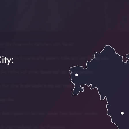
tet die Feuerwehr Kätzchen vom Baum.
ity:
 retten die Einsatzkräfte gestern Kühe aus der Güllegrube.
ie Helfer auf einen Bauernhof bei Reut gerufen.
n hier eine Bodenabdeckung aus Holz –
legrube.
n Rettungsaktion können beide Tiere befreit werden-
ich anschließend um die Patienten.