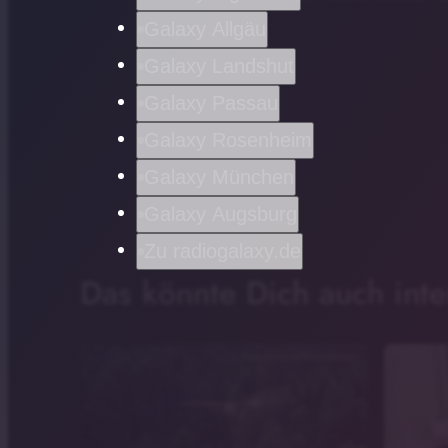
Galaxy Allgäu
Galaxy Landshut
Galaxy Passau
Galaxy Rosenheim
Galaxy München
Galaxy Augsburg
Zu radiogalaxy.de
Das könnte Dich auch inte
RegierungvonNiederbayern