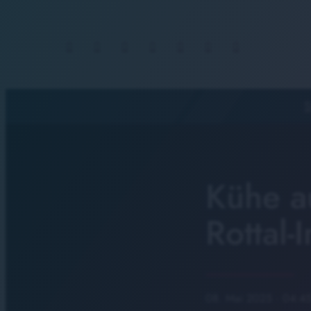
S
Kühe a
Rottal-
08. Mai 2025
· 04:45