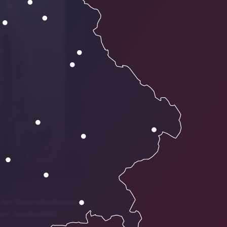
01:04
t ein Gourmetrestaurant
Show Trendupdate!