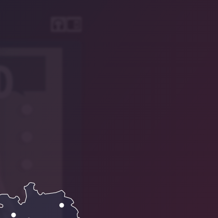
headphones
chrome_reader_mode