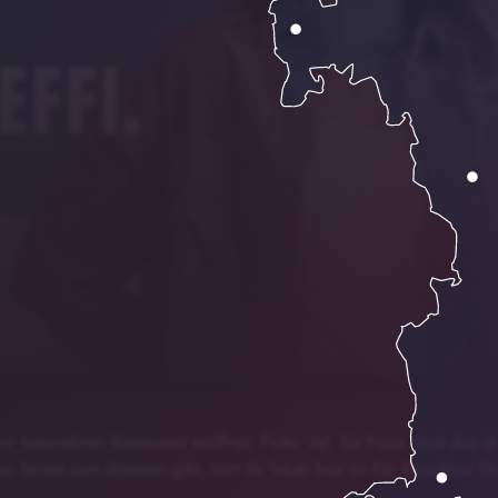
n Dackel, alles für den Hund -
00:00
nz besonderes Restaurant eröffnet: Fiuto, ital. für Nase. Und das is
aurant für Hunde!
o feines zum dinieren gibt, hört ihr heute hier im Flo Kerschner 