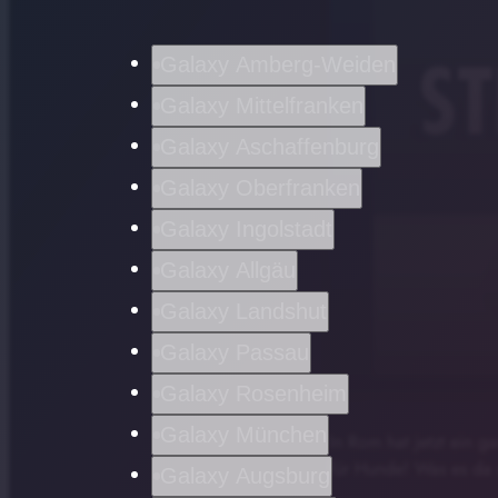
Galaxy Amberg-Weiden
Galaxy Mittelfranken
Galaxy Aschaffenburg
Galaxy Oberfranken
Galaxy Ingolstadt
Galaxy Allgäu
Galaxy Landshut
Galaxy Passau
Galaxy Rosenheim
Alles für de
play_arrow
Galaxy München
In Rom hat jetzt ein ga
Gourmetrest
für Hunde! Was es da s
Galaxy Augsburg