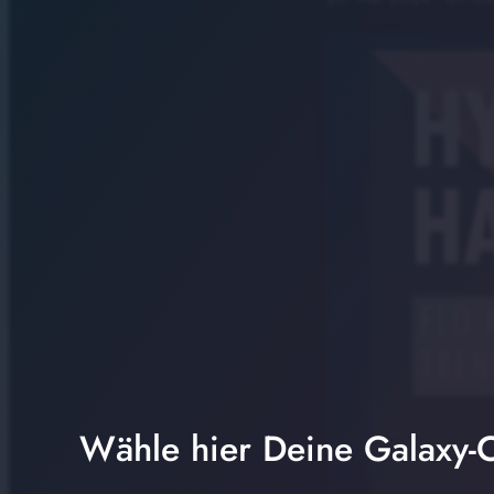
Wähle hier Deine Galaxy-C