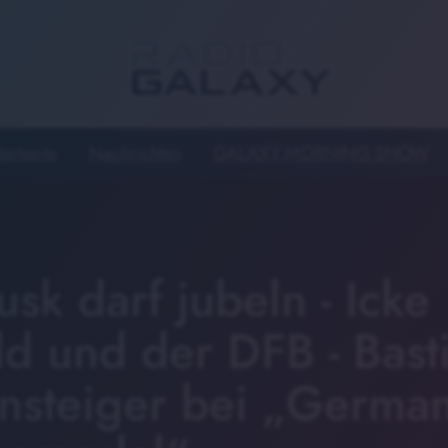
tartseite
Nachrichten
GALAXY MORNING SHOW
sk darf jubeln - Icke
ld und der DFB - Bast
nsteiger bei „German