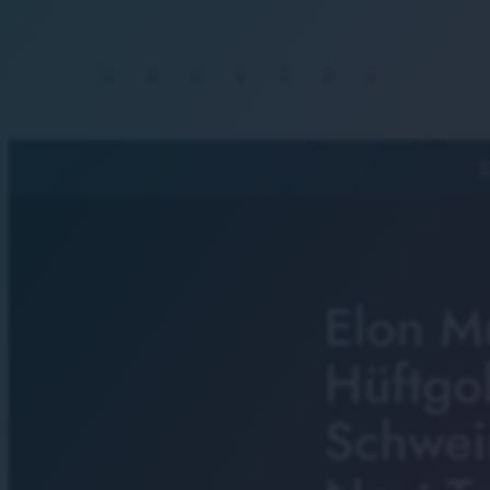
S
Elon Mu
Hüftgo
Schwei