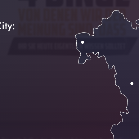
ity:
rf jubeln - Icke Hüftgold und der DFB - Bastian
00:00