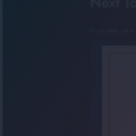
Next T
07. Juni 2024
· 06:14