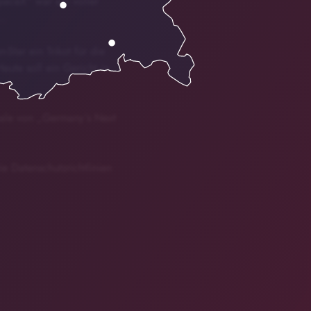
SpaceX“ war ein voller
t…
Star ein Trikot für die
ute soll ein Gericht in
nale von „Germany´s Next
ie Datenschutzrichtlinien