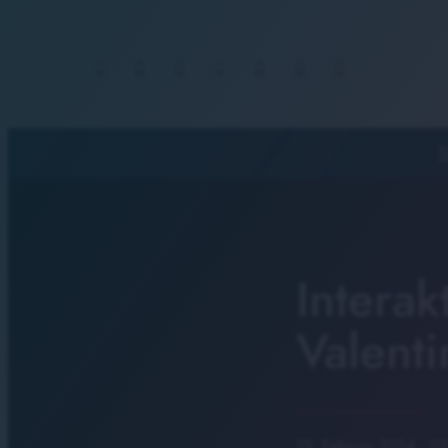
S
Intera
Valenti
15. Februar 2024
· 0