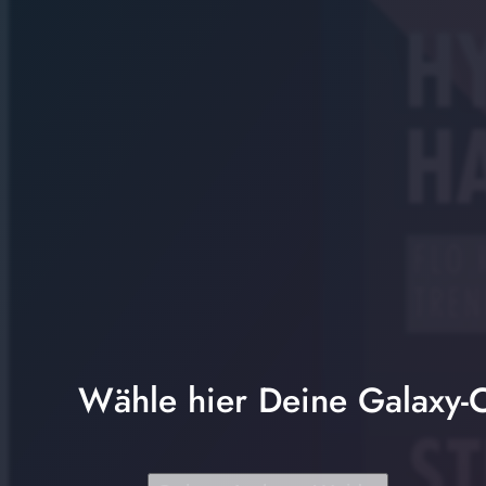
Wähle hier Deine Galaxy-C