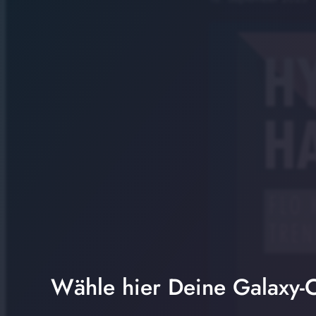
Wähle hier Deine Galaxy-C