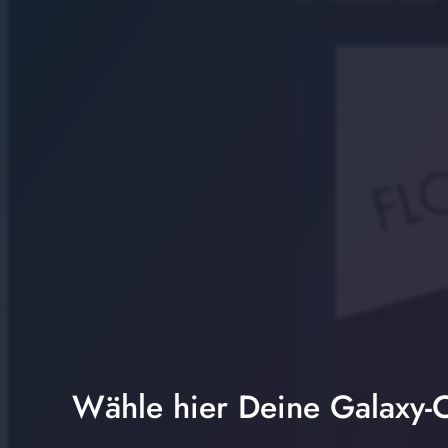
Wähle hier Deine Galaxy-C