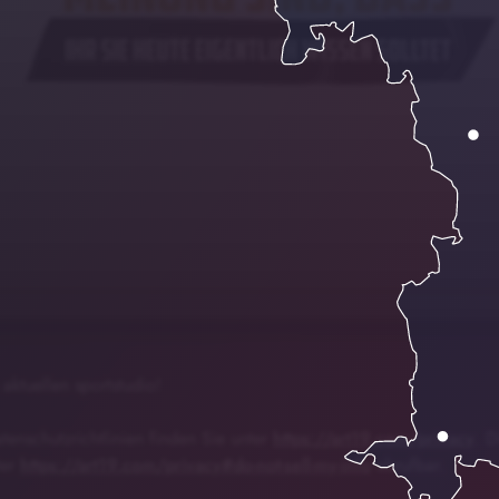
zu Gast im aktuellen
00:00
01:24
aktuellen sportstudio!
enschutzrichtlinien finden Sie unter
https://art19.com/privacy
. D
ter
https://art19.com/privacy#do-not-sell-my-info
abrufbar.