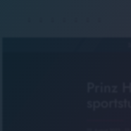
S
Prinz H
sportst
29. August 2023
· 12