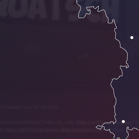
Quatsch mit Elisabeth vom
00:00
01:27
it Elisabeth vom 10.08.2022
enschutzrichtlinien finden Sie unter
https://art19.com/privacy
. D
ter
https://art19.com/privacy#do-not-sell-my-info
abrufbar.