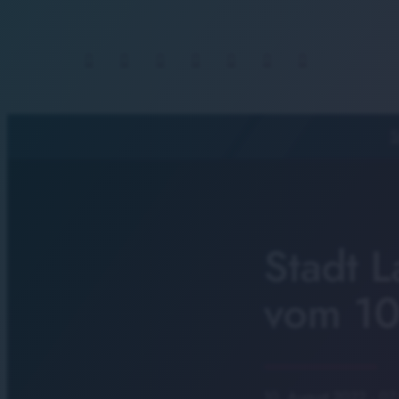
S
Stadt L
vom 1
10. August 2022
· 07