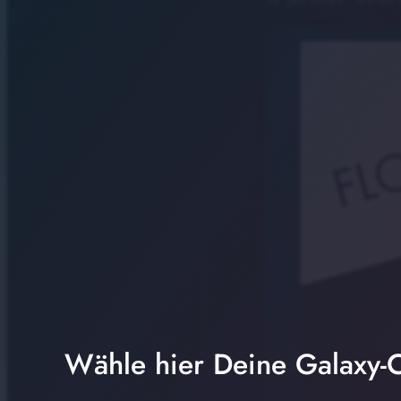
Wähle hier Deine Galaxy-C