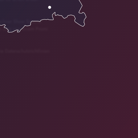
schner Show Special
n Satz von einem Promi
ie Datenschutzrichtlinien