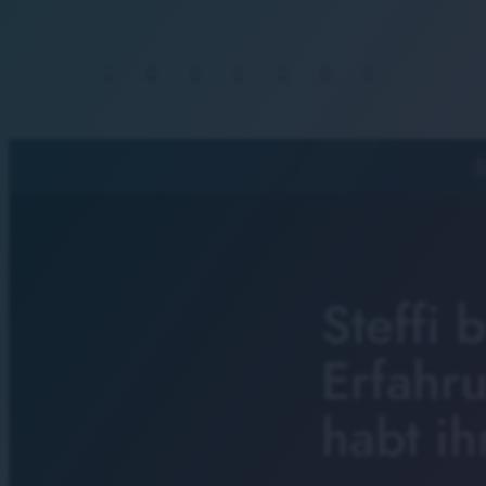
S
Steffi 
Erfahr
habt ih