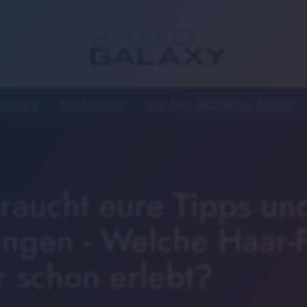
tartseite
Nachrichten
GALAXY MORNING SHOW
braucht eure Tipps un
ungen - Welche Haar-F
r schon erlebt?