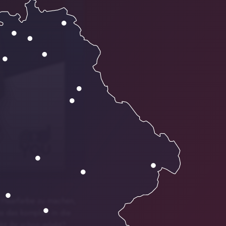
12:42
ue Haarfarbe zu machen,
ss das komplett in die
bt ihr schon erlebt?