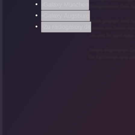
Galaxy München
Showproducer Felix ha
Galaxy Augsburg
Wach gequizzt wird h
Zu radiogalaxy.de
Edition von Promi wer
vor und ihr dürft rate
Unsere allgemeinen Dat
für Kalifornien sind un