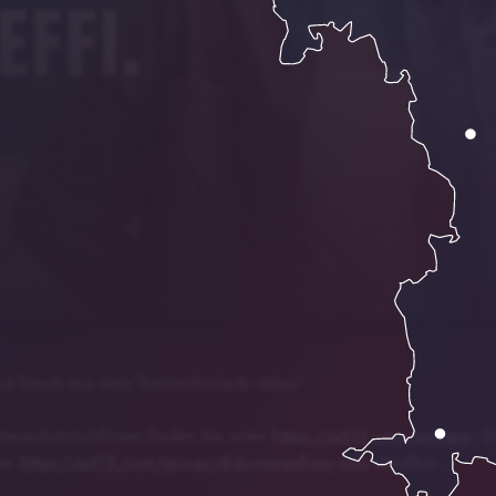
ie Fantasien direkt aus
00:00
02:47
ood-Trends aus dem Thailand-Urlaub dabei!
enschutzrichtlinien finden Sie unter
https://art19.com/privacy
. D
ter
https://art19.com/privacy#do-not-sell-my-info
abrufbar.