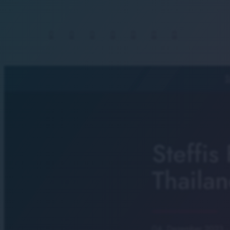
S
Steffis
Thailan
04. Dezember 2023
·