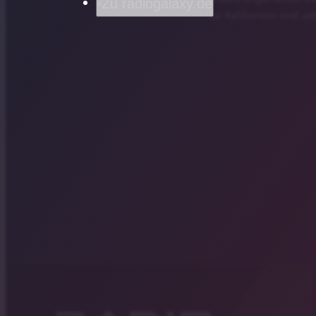
Zu radiogalaxy.de
für Kalifornien sind un