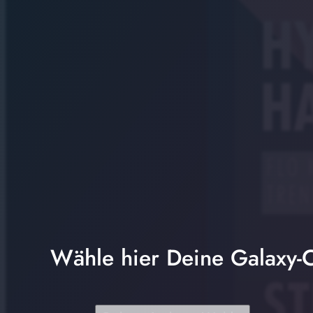
Wähle hier Deine Galaxy-C