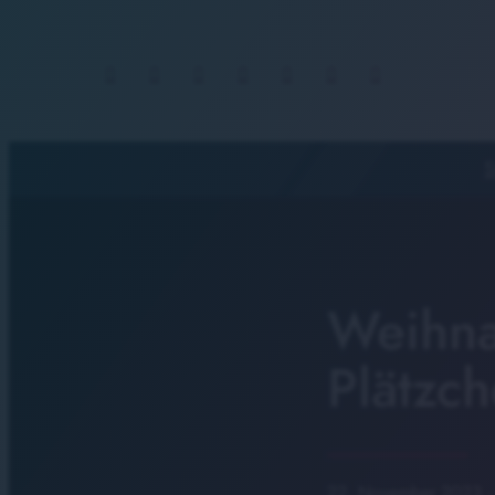
S
Weihnac
Plätzch
22. November 2023