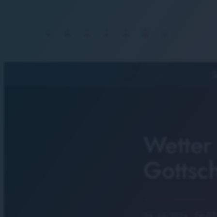
S
Wetter
Gottsc
04. Juli 2024
· 06:07