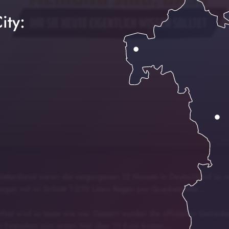
ity:
berfest Biden
00:00
02:34
tterdienst waren die vergangenen 12 Monate in Deutschland so na
ngen mit im Schnitt 1.070 Litern Regen pro Quadratmeter…
st wird so teuer wie nie: Gestern wurden die offiziellen Getränke
n Festzelten zum ersten Mal über 15 Euro kosten….