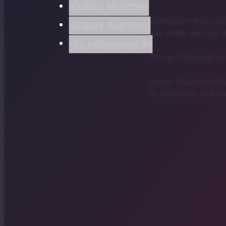
Galaxy München
US-Präsident Biden s
Galaxy Augsburg
Das Weiße Haus hat di
Zu radiogalaxy.de
Thomas Gottschalk hat 
Unsere allgemeinen Dat
für Kalifornien sind un