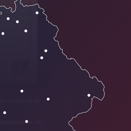
ss wie noch nie seit
preise verkündet: Die