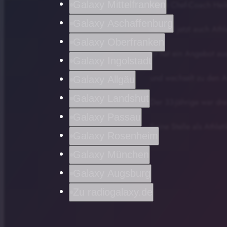
Galaxy Mittelfranken
Nach Chef-Coach Hei
Galaxy Aschaffenburg
verlässt jetzt auch Ath
Galaxy Oberfranken
Er hat ein Angebot a
Galaxy Ingolstadt
und wechselt zu den A
Galaxy Allgäu
Galaxy Landshut
Der 33-Jährige war dre
Galaxy Passau
Seine Stelle als Athlet
Galaxy Rosenheim
Galaxy München
Galaxy Augsburg
Zu radiogalaxy.de