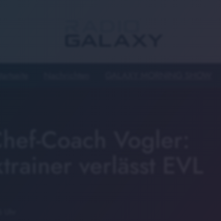
tartseite
Nachrichten
GALAXY MORNING SHOW
hef-Coach Vogler:
ktrainer verlässt EVL
6 Uhr