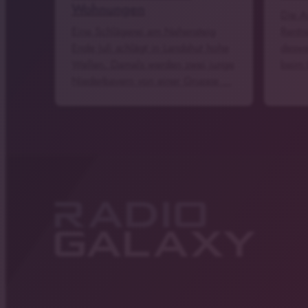
Wohnungen
Die A
Eine Schlägerei am Nahensteig
Rentne
Ende Juli schlägt in Landshut hohe
deswe
Wellen. Damals werden zwei junge
beim 
Niederbayern von einer Gruppe …