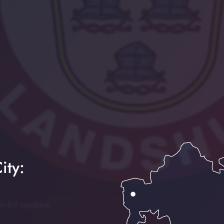
ity:
m EV Landshut.