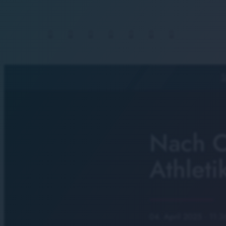
S
Nach C
Athleti
04. April 2025
· 11:3