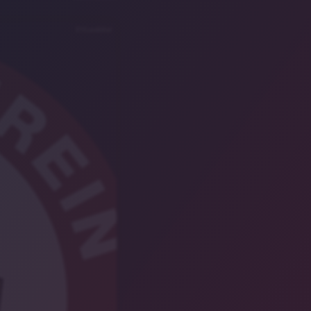
EVLandshut