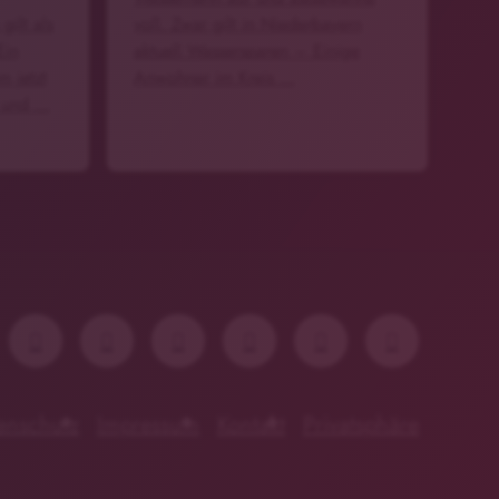
gilt als
voll. Zwar gilt in Niederbayern
Ein
aktuell Wassersparen – Einige
m jetzt
Anwohner im Kreis …
d und …
enschutz
Impressum
Kontakt
Privatsphäre