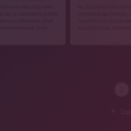
ngst vorm Heim treibt viele
Der Gallimarkt in Mainburg 
r um. In Gottfrieding entsteht
Oktoberfest der Hallertau. 
gen eine Alternative. Direkt
Vater-Sohn-Duo darf bei de
Generationenpark startet …
auch mitmischen: Reinhar
Dat