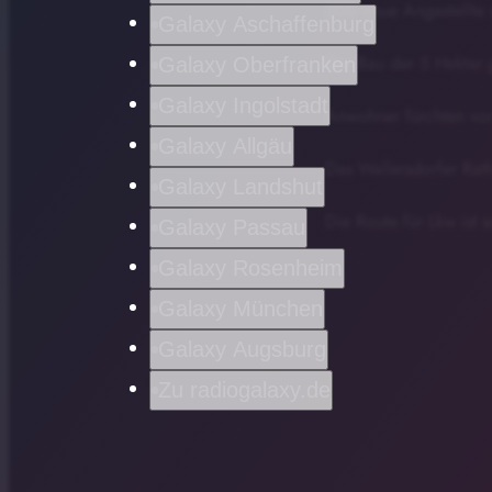
500 neue Angestellte 
Galaxy Aschaffenburg
Der Bau der 5 Hektar g
Galaxy Oberfranken
Galaxy Ingolstadt
Anwohner fürchten vor 
Galaxy Allgäu
Das Wallersdorfer Rat
Galaxy Landshut
Die Route für Lkw ist 
Galaxy Passau
Galaxy Rosenheim
Galaxy München
Galaxy Augsburg
Zu radiogalaxy.de