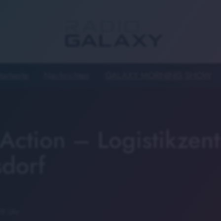
tartseite
Nachrichten
GALAXY MORNING SHOW
Action – Logistikzent
sdorf
19 Uhr