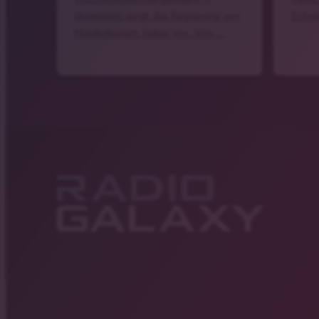
deswegen sorgt die Regierung von
Schra
Niederbayern lieber vor. Von …