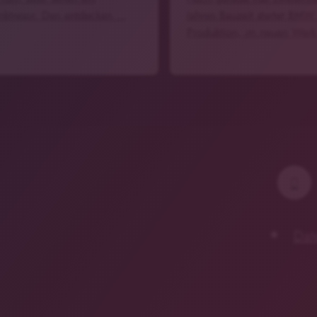
nktresor. Den entdecken …
Jahren Bauzeit startet BMW
Produktion, im neuen Werk
Dat