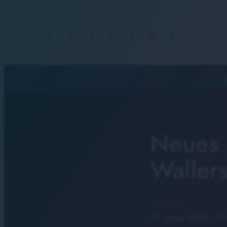
S
Neues 
Waller
23. Januar 2025
· 15: