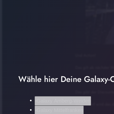
Und Action!
Das gilt ab nächster W
Wähle hier Deine Galaxy-C
Am Montag eröffnet da
Das gibt der Discounte
Galaxy Amberg-Weiden
Wallersdorf wird das d
Galaxy Mittelfranken