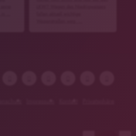
 seine
LKW? Wegen des Niedrigwassers
 in …
fallen aktuell wichtige
Wasserstraßen weg. …
enschutz
Impressum
Kontakt
Privatsphäre