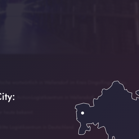
oche wortwörtlich in Wallersdorf im Kreis Dingolfing-Landau.
ity:
s neue Action-Logistikzentrum in Wallersdorf.
r heute bekannt.
ritte Logistikzentrum in Deutschland.