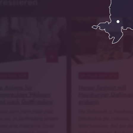
ressieren
Pixabay
notes
ugust 2026 13:28
06
. August 2026 12:53
 Anlage für
Neuer Festwirt will
rsgerechtes Wohnen
Mainburger Gallimar
t nach Gottfrieding
erobern
ngst vorm Heim treibt viele
Der Gallimarkt in Mainburg 
r um. In Gottfrieding entsteht
Oktoberfest der Hallertau. 
gen eine Alternative. Direkt
Vater-Sohn-Duo darf bei de
Generationenpark startet …
auch mitmischen: Reinhar