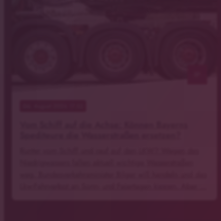
notes
06
. August 2026 17:52
Vom Schiff auf die Achse: Können Bayerns
Spediteure die Wasserstraßen ersetzen?
Runter vom Schiff und rauf auf den LKW? Wegen des
Niedrigwassers fallen aktuell wichtige Wasserstraßen
weg. Bundesverkehrsminister Bilger will handeln und das
Lkw-Fahrverbot an Sonn- und Feiertagen kippen. Aber …