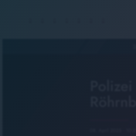
S
Polizei
Röhrnb
08. April 2025
· 10:2