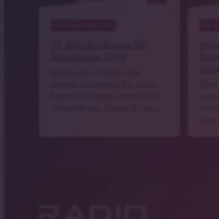
06
. August 2026 11:36
06
. A
72 Stunden-Einsatz für
Wald
Straubinger THW
Entw
Nie
Stromausfall, Unwetter oder
zerstörte Infrastruktur. Für solche
Etwas
Extremfälle müssen unsere Helfer
unser
vorbereitet sein. Darum übt das …
Waldb
Lage 