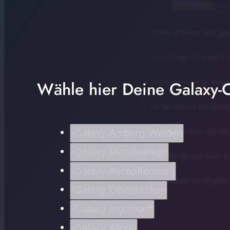
Viele drücken sich ge
Mitarbeiter im Kreis F
Die Fenster ihres Bür
Wähle hier Deine Galaxy-C
In der Nacht auf Samst
und besprühen das Glas
Galaxy Amberg-Weiden
Galaxy Mittelfranken
Den Symbolen nach woll
Galaxy Aschaffenburg
Die Polizei sucht jetz
Galaxy Oberfranken
Galaxy Ingolstadt
Galaxy Allgäu