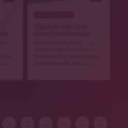
06
. August 2026 09:02
Trotz schlechter Ernte
efe
keine Preishöhenflüge
 bei
Viel Sonne, wenig Regen – für
Landwirte in der Region eine
enn es
Katastrophe. Eine erste Erntebilanz
Ein …
beim Getreide fällt gemischt …