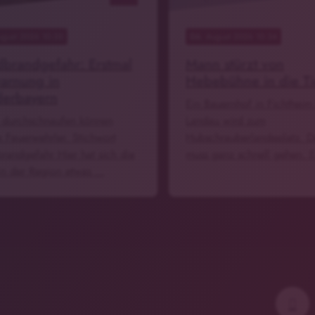
ugust 2026 10:35
06
. August 2026 10:34
brandgefahr: Erstmal
Mann stürzt von
arnung in
Hebebühne in die Ti
derbayern
Ein Bauernhof in Fichtheim
 durchschnaufen können
Landau wird zum
e Feuerwehrler. Stichwort
Hubschrauberlandeplatz. D
randgefahr Hier hat sich die
muss ganz schnell gehen. 
in der Region etwas …