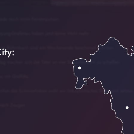
rade noch vorm Fensterputzen.
reyung-Grafenau haben jetzt keine Wahl mehr.
os in Röhrnbach sind am Wochenende beschmiert worden.
ity:
ag machen sich die Täter an vier Schaufenstern zu schaffen
 mit Graffitis.
en die Schmierfinken wohl ein links-politisches Statement setzen.
t nach Zeugen.