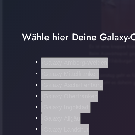
Wähle hier Deine Galaxy-C
Es ist eine knappe K
Beim Auswärtsspiel g
Weil die Vilsbiburger 
Galaxy Amberg-Weiden
Konto.
Galaxy Mittelfranken
Am Samstag geht es fü
Dann geht es daheim g
Galaxy Aschaffenburg
Galaxy Oberfranken
Galaxy Ingolstadt
Galaxy Allgäu
Galaxy Landshut