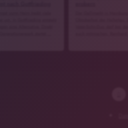
t nach Gottfrieding
erobern
ngst vorm Heim treibt viele
Der Gallimarkt in Mainburg 
r um. In Gottfrieding entsteht
Oktoberfest der Hallertau. 
gen eine Alternative. Direkt
Vater-Sohn-Duo darf bei de
Generationenpark startet …
auch mitmischen: Reinhar
Dat