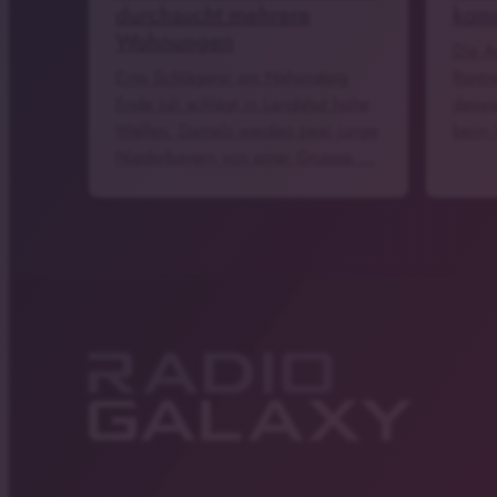
durchsucht mehrere
komm
Wohnungen
Die A
Eine Schlägerei am Nahensteig
Rentne
Ende Juli schlägt in Landshut hohe
deswe
Wellen. Damals werden zwei junge
beim 
Niederbayern von einer Gruppe …