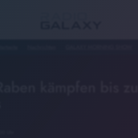
tartseite
Nachrichten
GALAXY MORNING SHOW
Raben kämpfen bis z
s
:00 Uhr