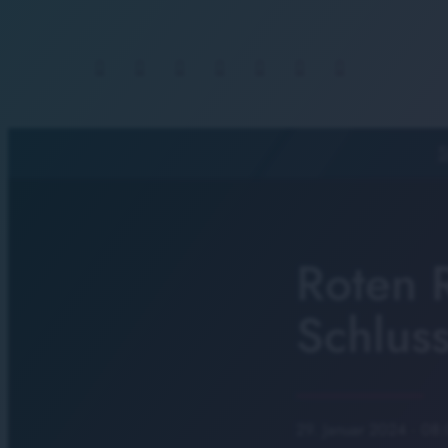
S
Roten 
Schlus
29. Januar 2024
· 08