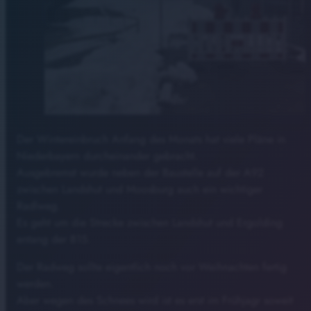
Der Wintereinbruch Anfang des Monats hat viele Pläne in
Niederbayern durcheinander gebracht.
Ausgebremst wurde neben der Baustelle auf der A92
zwischen Landshut und Moosburg auch ein wichtiger
Radlweg.
Es geht um die Strecke zwischen Landshut und Ergolding
entang der B15.
Der Radweg sollte eigentlich noch vor Weihnachten fertig
werden.
Aber wegen des Schnees wird ist es erst im Frühjagr soweit