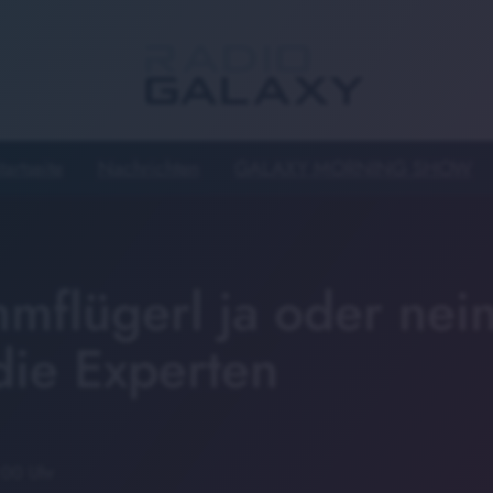
tartseite
Nachrichten
GALAXY MORNING SHOW
mflügerl ja oder nei
die Experten
:00 Uhr