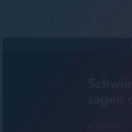
S
Schwim
sagen 
08. August 2025
· 19