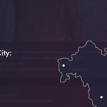
ity:
 und an den niederbayerischen Badeseen und in Freibädern tobt d
 so sicher im Wasser sind, haben oft Schwimmhilfen.
 Schwimmnudeln
er DLRG empfielt die Hilfsmittel sparsam einzusetzen:
wimmhilfen:
el Spaß im Freibad oder am See.