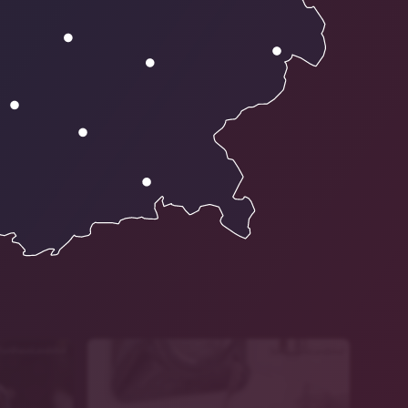
FunkhausLandshut
StadtwerkeLandshut