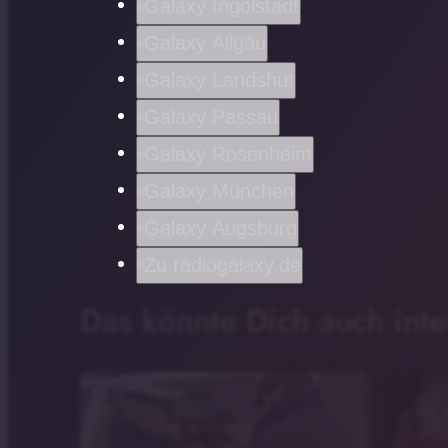
Galaxy Ingolstadt
Galaxy Allgäu
Galaxy Landshut
Galaxy Passau
Galaxy Rosenheim
Galaxy München
Galaxy Augsburg
Zu radiogalaxy.de
Das könnte Dich auch inte
Bundespolizei