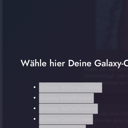
Wähle hier Deine Galaxy-C
Der Sommer ist zurück
Kinder, die noch nicht
Schwimmflügel oder
Martin Holzhause von d
Galaxy Amberg-Weiden
Galaxy Mittelfranken
Galaxy Aschaffenburg
Ob mit oder ohne Sch
Galaxy Oberfranken
Wir wünschen ganz vi