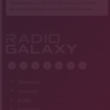
Mannheimerin war 2017 bei The Voice Kids Finalistin,
der große Durchbruch gelang ihr 2022 mit „Gold“. …
Datenschutz
Impressum
Kontakt
Privatsphäre