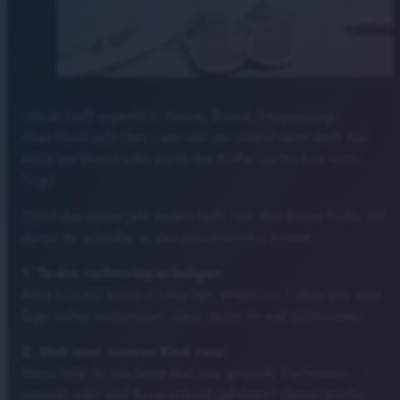
Urlaub heißt eigentlich: Sonne, Strand, Entspannung.
Aber Hand aufs Herz - wer von uns checkt nicht doch mal
Mails am Strand oder packt den Koffer nachts kurz vorm
Flug?
Damit das dieses Jahr anders läuft, hier drei kleine Tricks, mit
denen ihr schneller in den Urlaubsmodus kommt:
1. To-dos rechtzeitig erledigen
Alles kurz vor knapp zu machen, stresst nur. Lieber ein, zwei
Tage vorher vorbereiten - dann startet ihr viel entspannter.
2. Holt euer inneres Kind raus
Wann habt ihr das letzte Mal Uno gespielt, Tischtennis
gezockt oder seid Bananenboot gefahren? Genau solche