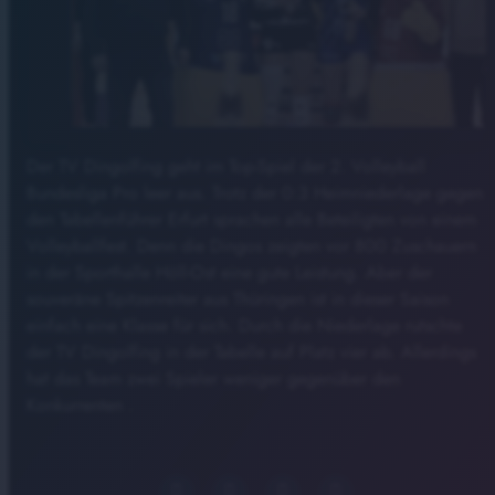
Der TV Dingolfing geht im Top-Spiel der 2. Volleyball
Bundesliga Pro leer aus. Trotz der 0:3 Heimniederlage gegen
den Tabellenführer Erfurt sprachen alle Beteiligten von einem
Volleyballfest. Denn die Dingos zeigten vor 800 Zuschauern
in der Sporthalle Höll-Ost eine gute Leistung. Aber der
souveräne Spitzenreiter aus Thüringen ist in dieser Saison
einfach eine Klasse für sich. Durch die Niederlage rutschte
der TV Dingolfing in der Tabelle auf Platz vier ab. Allerdings
hat das Team zwei Spieler weniger gegenüber den
Konkurrenten .